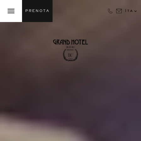

Ita
PRENOTA