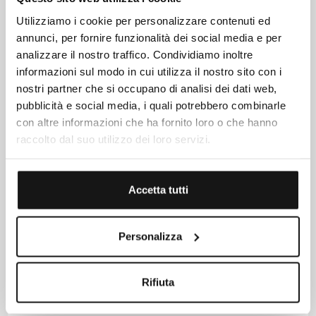
Chef de Rang
Utilizziamo i cookie per personalizzare contenuti ed
Commis de Rang
annunci, per fornire funzionalità dei social media e per
Addetto/a all’allestimento buffet
analizzare il nostro traffico. Condividiamo inoltre
informazioni sul modo in cui utilizza il nostro sito con i
Housekeeping & Manutenzione
nostri partner che si occupano di analisi dei dati web,
Cameriere/a ai piani
pubblicità e social media, i quali potrebbero combinarle
Facchino/Tuttofare ai piani
con altre informazioni che ha fornito loro o che hanno
Manutentore
raccolto dal suo utilizzo dei loro servizi.
Giardiniere
Cosa consideriamo un plus:
Accetta tutti
Residenza a Rimini o provincia
Conoscenza del gestionale Protel
Conoscenza del sistema Selz per il reparto F&B
Personalizza
Per le candidature provenienti da fuori regione, è prevista la
Rifiuta
possibilità di alloggio condiviso.