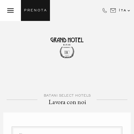

Ita
PRENOTA
BATANI SELECT HOTELS
Lavora con noi