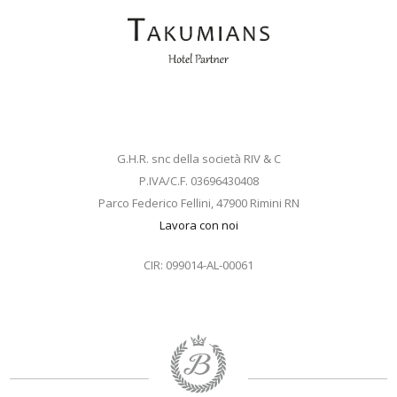
G.H.R. snc della società RIV & C
P.IVA/C.F. 03696430408
Parco Federico Fellini, 47900 Rimini RN
Lavora con noi
CIR: 099014-AL-00061