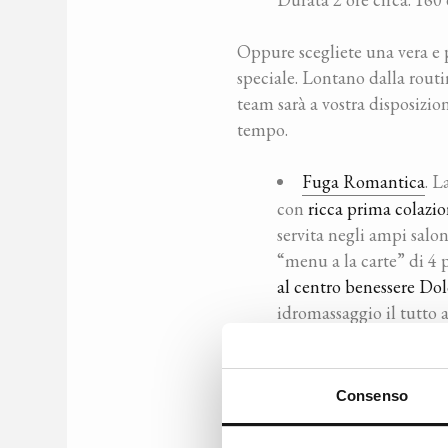
Oppure scegliete una vera e 
speciale. Lontano dalla routin
team sarà a vostra disposizio
tempo.
Fuga Romantica
. 
con
ricca prima colazi
servita negli ampi salon
“menu a la carte” di 4 
al centro benessere Dol
idromassaggio il tutto 
nell’area Thermarium pe
accappatoio, telo e ciab
400 euro per la coppia.
Consenso
Per coloro che desiderano in