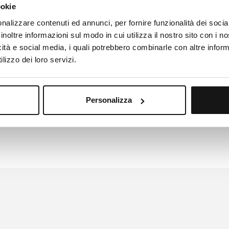
ookie
una
cena speciale
con un menu straordinario che celebra l'amor
nalizzare contenuti ed annunci, per fornire funzionalità dei socia
inoltre informazioni sul modo in cui utilizza il nostro sito con i 
e proposte sono acquistabili sullo shop online cliccando il bot
icità e social media, i quali potrebbero combinarle con altre inform
Per informazioni e prenotazioni: 0541/56000
lizzo dei loro servizi.
ACQUISTA UNA DELLE NOSTRE PROPOSTE
Personalizza