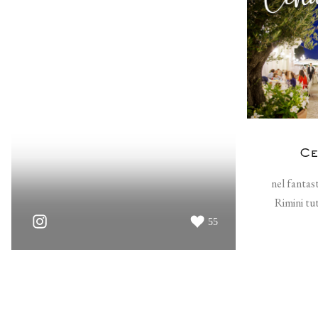
Ce
nel fantas
Rimini tut
55