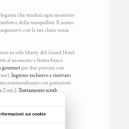
d elegante che renderà ogni momento
mfort e della tranquillità. Il nostro
nquistarvi con la sua classe senza
mere in stile liberty del Grand Hotel
atti al momento e frutta fresca
 gourmet
per due persone con
luse).
Ingresso esclusivo e riservato
ata remineralizzata con postazioni
 2 ore ).
Trattamento scrub
ssere
in camera incluso:
Informazioni sui cookie
ì 14 Febbraio
al Ristorante La