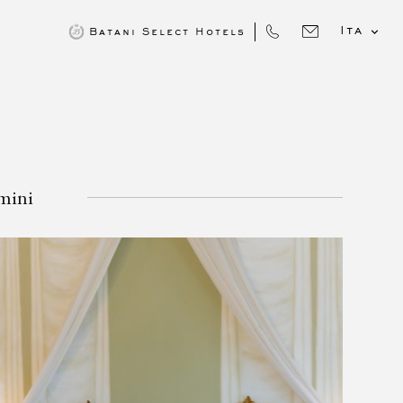

Ita
D
Batani Select Hotels
imini