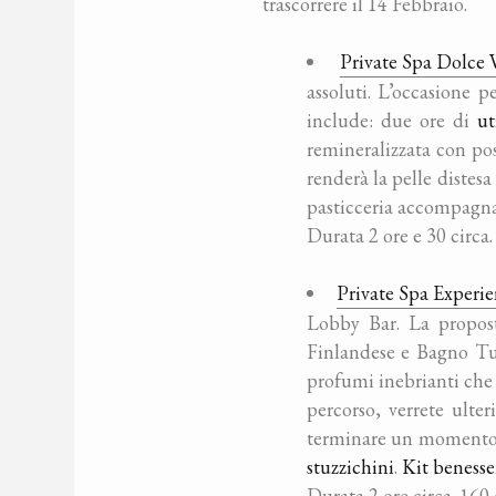
trascorrere il 14 Febbraio.
Private Spa Dolce 
assoluti. L’occasione p
include: due ore di
ut
remineralizzata con po
renderà la pelle distesa
pasticceria accompagn
Durata 2 ore e 30 circa.
Private Spa Experi
Lobby Bar. La propo
Finlandese e Bagno Tur
profumi inebrianti che 
percorso, verrete ulter
terminare un momento g
stuzzichini
.
Kit benesse
Durata 2 ore circa. 160 