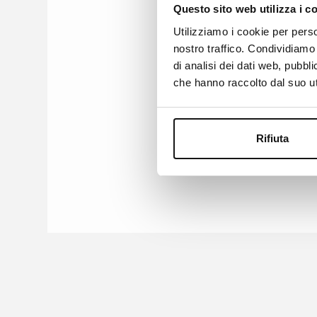
Questo sito web utilizza i c
Dolce Vita, andrà in scena 
Utilizziamo i cookie per perso
nostro traffico. Condividiamo 
Tutte l
di analisi dei dati web, pubbl
che hanno raccolto dal suo uti
Rifiuta