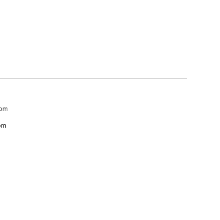
com
om