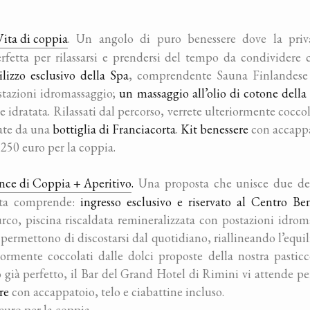
Vita di coppia
. Un angolo di puro benessere dove la priva
erfetta per rilassarsi e prendersi del tempo da condividere 
ilizzo esclusivo della Spa
, comprendente Sauna Finlandese 
stazioni idromassaggio;
un massaggio all’olio di cotone dell
 e idratata. Rilassati dal percorso, verrete ulteriormente cocco
ate da una
bottiglia di Franciacorta
.
Kit benessere
con accappat
 250 euro per la coppia.
ence di Coppia + Aperitivo
.
Una proposta che unisce due dei n
sta comprende:
ingresso esclusivo e riservato al Centro Be
co, piscina riscaldata remineralizzata con postazioni idrom
permettono di discostarsi dal quotidiano, riallineando l’equil
iormente coccolati dalle dolci proposte della nostra pasticcer
ià perfetto, il Bar del Grand Hotel di Rimini vi attende per
re
con accappatoio, telo e ciabattine incluso.
euro per la coppia.