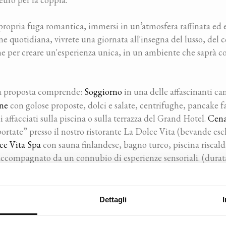
propria fuga romantica, immersi in un’atmosfera raffinata e
e quotidiana, vivrete una giornata all'insegna del lusso, del co
ne per creare un'esperienza unica, in un ambiente che saprà co
La proposta comprende:
Soggiorno
in una delle affascinanti ca
one
con golose proposte, dolci e salate, centrifughe, pancake f
i affacciati sulla piscina o sulla terrazza del Grand Hotel.
Cena
portate” presso il nostro ristorante La Dolce Vita (bevande esc
ce Vita Spa
con sauna finlandese, bagno turco, piscina riscald
accompagnato da un connubio di esperienze sensoriali. (durata
r predisporre la pelle a una profonda rigenerazione.
Kit bene
attine.
Dettagli
vece trascorrere una serata speciale ed indimenticabile,
venerd