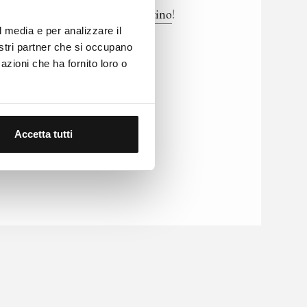
e! Scopri la
Cena di San Valentino
!
l media e per analizzare il
nostri partner che si occupano
tone qui sotto.
azioni che ha fornito loro o
Accetta tutti