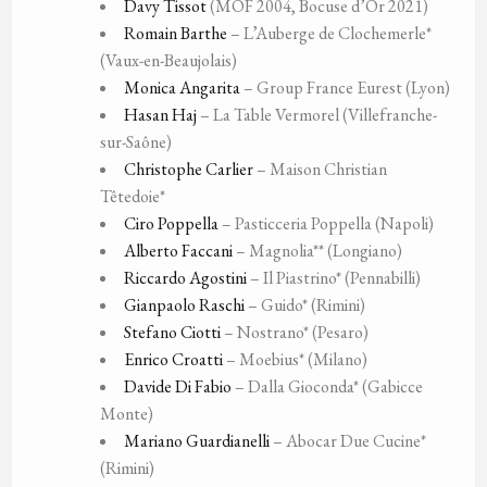
Davy Tissot
(MOF 2004, Bocuse d’Or 2021)
Romain Barthe
– L’Auberge de Clochemerle*
(Vaux-en-Beaujolais)
Monica Angarita
– Group France Eurest (Lyon)
Hasan Haj
– La Table Vermorel (Villefranche-
sur-Saône)
Christophe Carlier
– Maison Christian
Têtedoie*
Ciro Poppella
– Pasticceria Poppella (Napoli)
Alberto Faccani
– Magnolia** (Longiano)
Riccardo Agostini
– Il Piastrino* (Pennabilli)
Gianpaolo Raschi
– Guido* (Rimini)
Stefano Ciotti
– Nostrano* (Pesaro)
Enrico Croatti
– Moebius* (Milano)
Davide Di Fabio
– Dalla Gioconda* (Gabicce
Monte)
Mariano Guardianelli
– Abocar Due Cucine*
(Rimini)