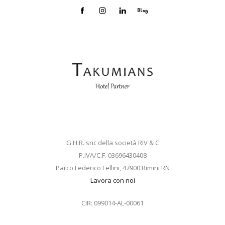
G.H.R. snc della società RIV & C
P.IVA/C.F. 03696430408
Parco Federico Fellini, 47900 Rimini RN
Lavora con noi
CIR: 099014-AL-00061