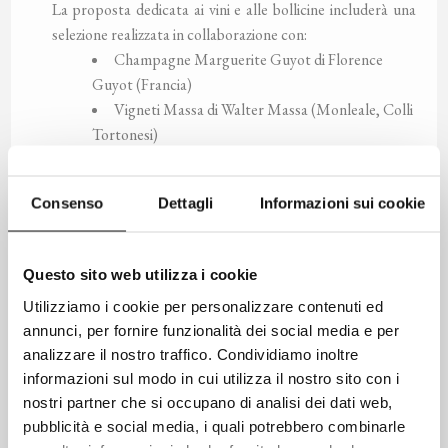
La proposta dedicata ai vini e alle bollicine includerà una
selezione realizzata in collaborazione con:
Champagne Marguerite Guyot di Florence
Guyot (Francia)
Vigneti Massa di Walter Massa (Monleale, Colli
Tortonesi)
Azienda Coloccini di Lorenzo Capovilla
(Staffolo, Marche)
Consenso
Dettagli
Informazioni sui cookie
Franciacorta Antica Fratta di Franco Ziliani
(Lombardia)
Franciacorta Bellavista della Famiglia Moretti
Questo sito web utilizza i cookie
(Lombardia)
Utilizziamo i cookie per personalizzare contenuti ed
Chiara Condello, Fiumana di Predappio
annunci, per fornire funzionalità dei social media e per
Vigne dei Boschi di Paolo Babini (Brisighella)
analizzare il nostro traffico. Condividiamo inoltre
VistaMare di Rosa Fanti (Santarcangelo di
informazioni sul modo in cui utilizza il nostro sito con i
Romagna)
nostri partner che si occupano di analisi dei dati web,
Fondo San Giuseppe di Stefano Bariani
pubblicità e social media, i quali potrebbero combinarle
(Brisighella)