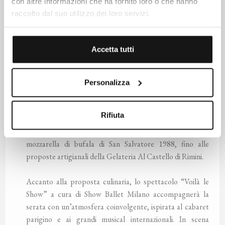
con altre informazioni che ha fornito loro o che hanno
La Collina del Tesoro, Famiglia Valentini (Forlì-
raccolto dal suo utilizzo dei loro servizi.
Cesena)
San Salvatore, Famiglia Pagano (Cilento)
Azienda Agricola Franco Galli (Rimini)
Accetta tutti
La proposta mixology sarà firmata da Hendrick's Gin.
Produttori e Specialità Gastronomiche
Personalizza
A completare il percorso gastronomico, una rete di
partner d’eccellenza: la salumeria iberica Cinco Jotas con il
Rifiuta
Pata Negra, Hervé Mons per una selezione di formaggi
francesi, Ostrica Diomedea dalle Isole Tremiti, la
mozzarella di bufala di San Salvatore 1988, fino alle
proposte artigianali della Gelateria Al Castello di Rimini.
Accanto alla proposta culinaria, lo spettacolo “Voilà le
Show” a cura di Show Ballet Milano accompagnerà la
serata con un’atmosfera coinvolgente, ispirata al cabaret
parigino e ai grandi musical internazionali. In scena