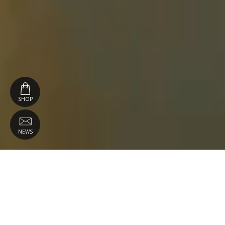
SHOP
NEWS
Simbolo della Dolce Vita e luogo
dell’immaginario felliniano per eccellenza, il
cinque stelle Grand Hotel
Rimini
è da sempre
un modo di essere villeggiatura e un mito.