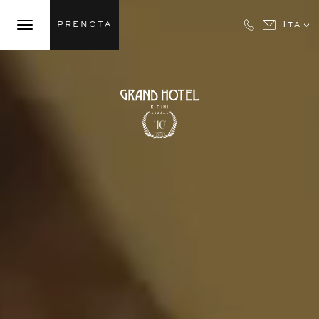

Ita
PRENOTA