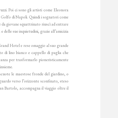
zzi. Poi ci sono gli artisti come Eleonora
 Golfo di Napoli. Quindi i sognatori come
he da giovane squattrinato riuscì ad entrare
delle sue inquietudini, grazie all’amicizia
l Grand Hotel e rese omaggio al suo grande
to di lino bianco e cappello di paglia che
canza per trasformarlo pioneristicamente
 insieme.
 scuote le maestose fronde del giardino, o
sguardo verso l’orizzonte sconfinato, steso
San Bartolo, accompagna il viaggio oltre il