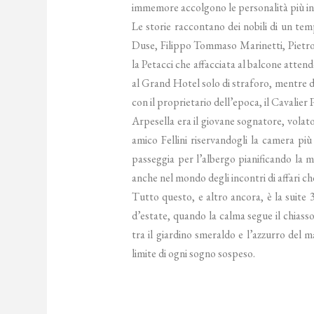
immemore accolgono le personalità più ins
Le storie raccontano dei nobili di un tem
Duse, Filippo Tommaso Marinetti, Pietro 
la Petacci che affacciata al balcone attend
al Grand Hotel solo di straforo, mentre da
con il proprietario dell’epoca, il Cavalier 
Arpesella era il giovane sognatore, volat
amico Fellini riservandogli la camera più
passeggia per l’albergo pianificando la
anche nel mondo degli incontri di affari c
Tutto questo, e altro ancora, è la suite 
d’estate, quando la calma segue il chiasso
tra il giardino smeraldo e l’azzurro del m
limite di ogni sogno sospeso.