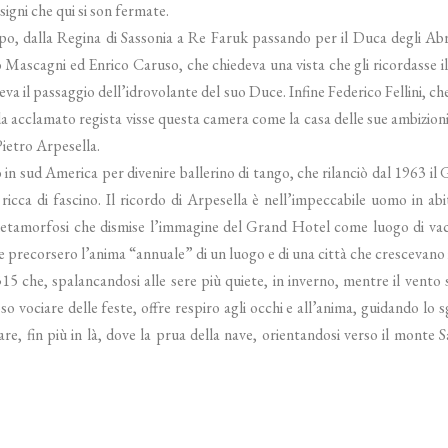
igni che qui si son fermate.
po, dalla Regina di Sassonia a Re Faruk passando per il Duca degli Abru
Mascagni ed Enrico Caruso, che chiedeva una vista che gli ricordasse il
eva il passaggio dell’idrovolante del suo Duce. Infine Federico Fellini, c
 acclamato regista visse questa camera come la casa delle sue ambizioni e 
Pietro Arpesella.
o in sud America per divenire ballerino di tango, che rilanciò dal 1963 i
 ricca di fascino. Il ricordo di Arpesella è nell’impeccabile uomo in abi
 metamorfosi che dismise l’immagine del Grand Hotel come luogo di va
he precorsero l’anima “annuale” di un luogo e di una città che crescevano
315 che, spalancandosi alle sere più quiete, in inverno, mentre il vento
so vociare delle feste, offre respiro agli occhi e all’anima, guidando lo 
are, fin più in là, dove la prua della nave, orientandosi verso il monte 